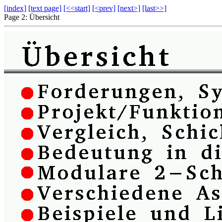
[index]
[text page]
[<<start]
[<prev]
[next>]
[last>>]
Page 2: Übersicht