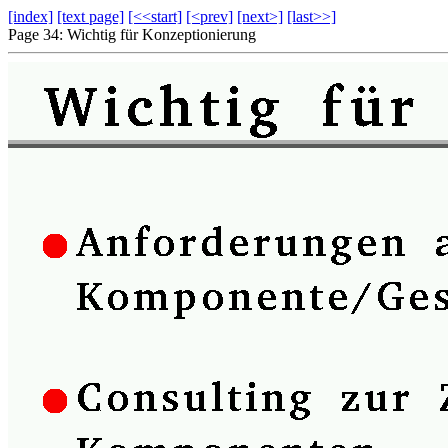
[index]
[text page]
[<<start]
[<prev]
[next>]
[last>>]
Page 34: Wichtig für Konzeptionierung