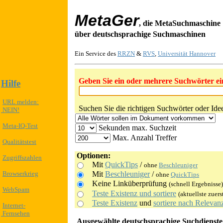
MetaGer
, die MetaSuchmaschine
über deutschsprachige Suchmaschinen
Ein Service des
RRZN
&
RVS
,
Universität Hannover
Geben Sie ein oder mehrere Suchwörter ei
Hilfe
URL melden:
Suchen Sie die richtigen Suchwörter oder Ide
NEIN!
Meta-IQ-Test
Sekunden max. Suchzeit
Max. Anzahl Treffer
Qualitätstest
Optionen:
Zugriffszahlen
Mit
QuickTips
/
ohne
Beschleuniger
Mit
Beschleuniger
/
Browserkrieg
ohne
QuickTips
Keine Linküberprüfung
(schnell Ergebnisse)
WebSpam
Teste Existenz und sortiere
(aktuellste zuers
Teste Existenz
und
sortiere nach Relevan
Internet-
Fernsehen
Ausgewählte deutschsprachige Suchdienste