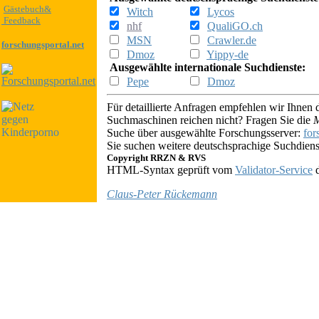
Gästebuch&
Witch
Lycos
Feedback
nhf
QualiGO.ch
MSN
Crawler.de
forschungsportal.net
Dmoz
Yippy-de
Ausgewählte internationale Suchdienste:
Pepe
Dmoz
Für detaillierte Anfragen empfehlen wir Ihnen 
Suchmaschinen reichen nicht?
Fragen Sie die
M
Suche über ausgewählte Forschungsserver:
for
Sie suchen weitere deutschsprachige Suchdien
Copyright RRZN & RVS
HTML-Syntax geprüft vom
Validator-Service
Claus-Peter Rückemann