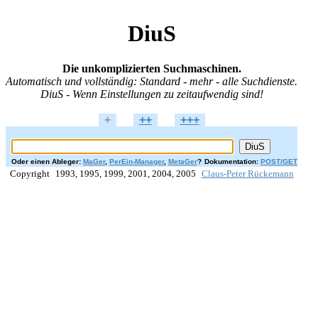
DiuS
Die unkomplizierten Suchmaschinen.
Automatisch und vollständig: Standard - mehr - alle Suchdienste.
DiuS - Wenn Einstellungen zu zeitaufwendig sind!
+
++
+++
Oder einen Ableger:
MaGer
,
PerEin-Manager
,
MetaGer
?
Dokumentation:
POST/GET
Copyright
1993, 1995, 1999, 2001, 2004, 2005
Claus-Peter Rückemann